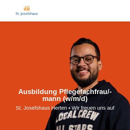
Ausbildung Pflegefachfrau/-
mann (w/m/d)
St. Josefshaus Herten • Wir freuen uns auf
dich!